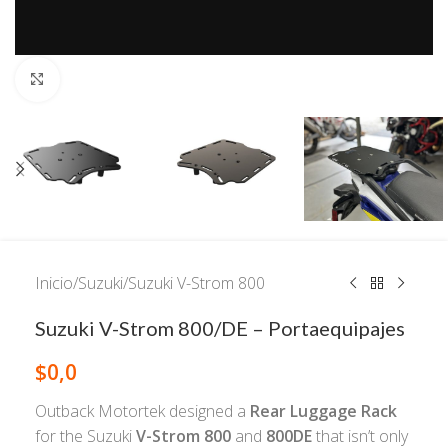
Click to enlarge
Inicio
/
Suzuki
/
Suzuki V-Strom 800
Suzuki V-Strom 800/DE – Portaequipajes
$
0,0
Outback Motortek designed a
Rear Luggage Rack
for the Suzuki
V-Strom 800
and
800DE
that isn’t only