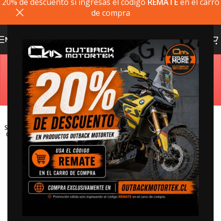
20% de descuento si ingresas el codigo
REMATE
en el carro
de compra
MENU
Estimado cliente, si el producto que busca no está
disponible, puede comprarlo directamente en
outbackmotortek.com
SOLD
OUT