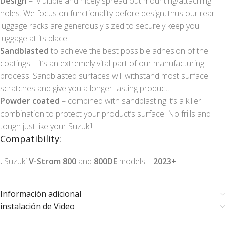
Design
– Multiple and nicely spread out mounting/attaching
holes. We focus on functionality before design, thus our rear
luggage racks are generously sized to securely keep you
luggage at its place.
Sandblasted
to achieve the best possible adhesion of the
coatings – it’s an extremely vital part of our manufacturing
process. Sandblasted surfaces will withstand most surface
scratches and give you a longer-lasting product.
Powder coated
– combined with sandblasting it’s a killer
combination to protect your product’s surface. No frills and
tough just like your Suzuki!
Compatibility:
.
Suzuki
V-Strom 800
and
800DE
models –
2023+
Información adicional
instalación de Video