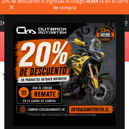
20% de descuento si ingresas el codigo
REMATE
en el carro
de compra
MENU
Estimado cliente, si el producto que busca no está
disponible, puede comprarlo directamente en
outbackmotortek.com
SOLD
OUT