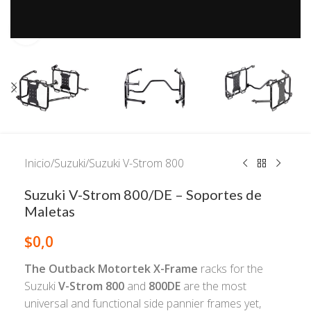
Click to enlarge
Inicio
/
Suzuki
/
Suzuki V-Strom 800
Suzuki V-Strom 800/DE – Soportes de
Maletas
$
0,0
The Outback Motortek X-Frame
racks for the
Suzuki
V-Strom 800
and
800DE
are the most
universal and functional side pannier frames yet,